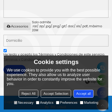
Solo admite
.rar/.zip/.jpg/.png/.gif/.doc/.xls/.pdf, máximo
Accesorios
20M
He leido y acepto los Términos y Condiciones de este servicio,
Términos y Condiciones
Cookie settings
Mandar
We use cookies to provide you with the best possible
experience. They also allow us to analyze user
behavior in order to constantly improve the website for
Español
you.
Reject All
Accept Selection
Accept all
Copyright © 2026
Shenzhen Dianchain Technology Co., Ltd
Support
Necessary
Analytics
Preferences
Marketing
By
BEE Cloud