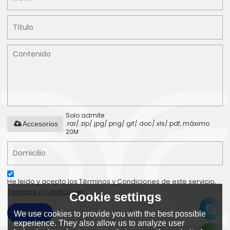
Solo admite
.rar/.zip/.jpg/.png/.gif/.doc/.xls/.pdf, máximo
Accesorios
20M
He leido y acepto los Términos y Condiciones de este servicio,
Términos y Condiciones
Cookie settings
Mandar
We use cookies to provide you with the best possible
experience. They also allow us to analyze user