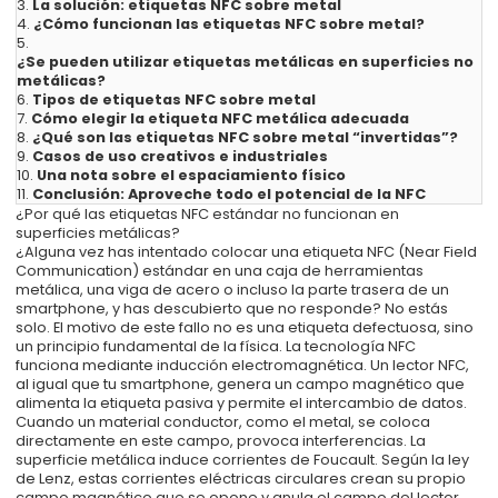
3.
La solución: etiquetas NFC sobre metal
4.
¿Cómo funcionan las etiquetas NFC sobre metal?
5.
¿Se pueden utilizar etiquetas metálicas en superficies no
metálicas?
6.
Tipos de etiquetas NFC sobre metal
7.
Cómo elegir la etiqueta NFC metálica adecuada
8.
¿Qué son las etiquetas NFC sobre metal “invertidas”?
9.
Casos de uso creativos e industriales
10.
Una nota sobre el espaciamiento físico
11.
Conclusión: Aproveche todo el potencial de la NFC
¿Por qué las etiquetas NFC estándar no funcionan en
superficies metálicas?
¿Alguna vez has intentado colocar una etiqueta NFC (Near Field
Communication) estándar en una caja de herramientas
metálica, una viga de acero o incluso la parte trasera de un
smartphone, y has descubierto que no responde? No estás
solo. El motivo de este fallo no es una etiqueta defectuosa, sino
un principio fundamental de la física. La tecnología NFC
funciona mediante inducción electromagnética. Un lector NFC,
al igual que tu smartphone, genera un campo magnético que
alimenta la etiqueta pasiva y permite el intercambio de datos.
Cuando un material conductor, como el metal, se coloca
directamente en este campo, provoca interferencias. La
superficie metálica induce corrientes de Foucault. Según la ley
de Lenz, estas corrientes eléctricas circulares crean su propio
campo magnético que se opone y anula el campo del lector.