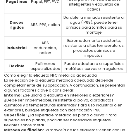
Pegatinas
Papel, PET, PVC
inteligentes y etiquetas de
activos.
Durable, a menudo resistente al
Discos
agua (IP68), puede tener
ABS, PPS, nailon
rígidos
orificios para tornillos para su
montaje.
Extremadamente resistente,
ABS
resistente a altas temperaturas,
Industrial
endurecido,
productos químicos e
nailon
impactos.
Polímeros
Puede adaptarse a superficies
Flexible
especializados
metálicas curvas o irregulares.
Cómo elegir la etiqueta NFC metálica adecuada
La selección de la etiqueta metálica adecuada depende
completamente de su aplicación. A continuación, se presentan
algunos factores clave a considerar:
Entorno:
¿Se usará la etiqueta en interiores o exteriores?
¿Debe ser impermeable, resistente al polvo, a productos
químicos y a temperaturas extremas? Para uso industrial o en
exteriores, busque etiquetas con clasificación IP68.
Superficie:
¿La superficie metálica es plana o curva? Para
superficies no planas, podrían ser necesarias etiquetas
flexibles sobre metal.
Método de fijación:
La mayoría de las etiquetas vienen con un