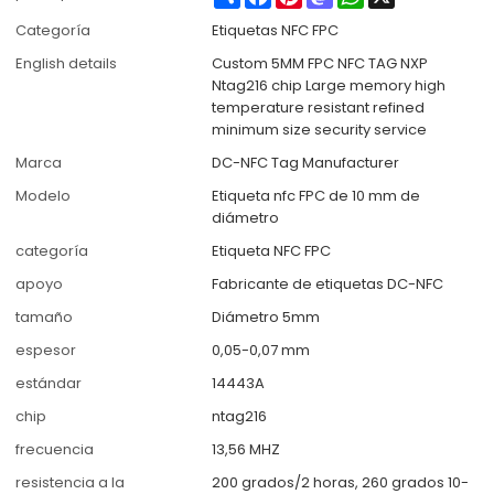
Categoría
Etiquetas NFC FPC
English details
Custom 5MM FPC NFC TAG NXP
Ntag216 chip Large memory high
temperature resistant refined
minimum size security service
Marca
DC-NFC Tag Manufacturer
Modelo
Etiqueta nfc FPC de 10 mm de
diámetro
categoría
Etiqueta NFC FPC
apoyo
Fabricante de etiquetas DC-NFC
tamaño
Diámetro 5mm
espesor
0,05-0,07 mm
estándar
14443A
chip
ntag216
frecuencia
13,56 MHZ
resistencia a la
200 grados/2 horas, 260 grados 10-