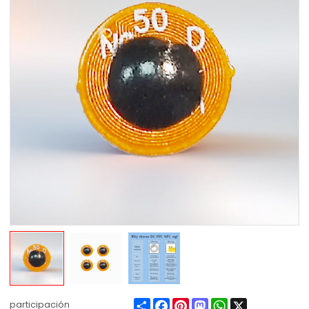
Share
Facebook
Pinterest
Mastodon
WhatsApp
X
participación