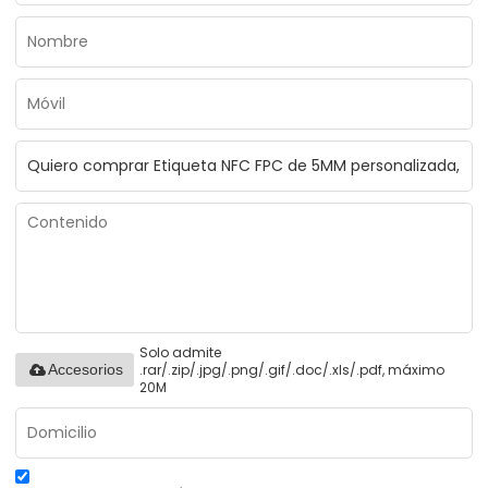
Solo admite
.rar/.zip/.jpg/.png/.gif/.doc/.xls/.pdf, máximo
Accesorios
20M