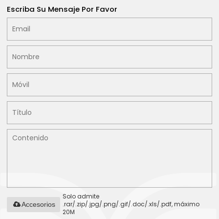
Escriba Su Mensaje Por Favor
Solo admite
.rar/.zip/.jpg/.png/.gif/.doc/.xls/.pdf, máximo
Accesorios
20M