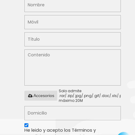
Solo admite
.rar/.zip/.jpg/.png/.gif/.doc/.xls/.pdf,
Accesorios
máximo 20M
He leido y acepto los Términos y