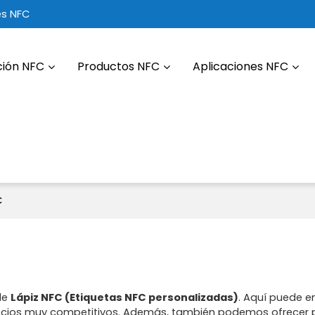
es NFC
ción NFC
Productos NFC
Aplicaciones NFC
C
de
Lápiz NFC (Etiquetas NFC personalizadas)
. Aquí puede e
 precios muy competitivos. Además, también podemos ofrecer