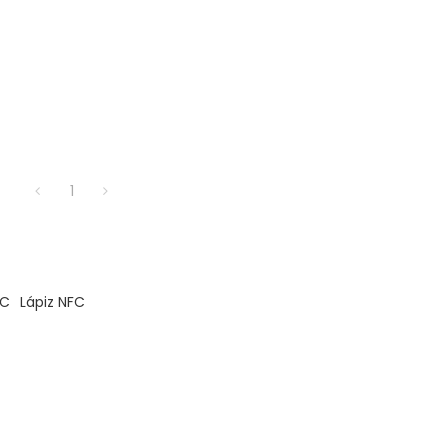
1
FC
Lápiz NFC