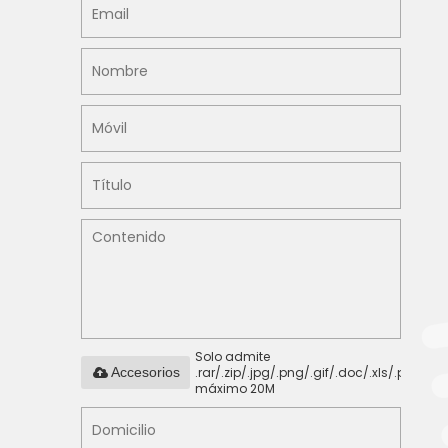
Solo admite
.rar/.zip/.jpg/.png/.gif/.doc/.xls/.pdf,
Accesorios
máximo 20M