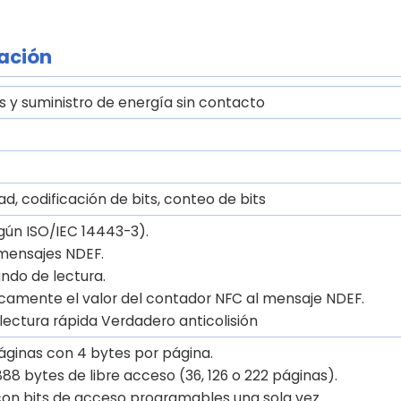
cación
s y suministro de energía sin contacto
ad, codificación de bits, conteo de bits
gún ISO/IEC 14443-3).
 mensajes NDEF.
ndo de lectura.
camente el valor del contador NFC al mensaje NDEF.
ectura rápida Verdadero anticolisión
páginas con 4 bytes por página.
888 bytes de libre acceso (36, 126 o 222 páginas).
con bits de acceso programables una sola vez.