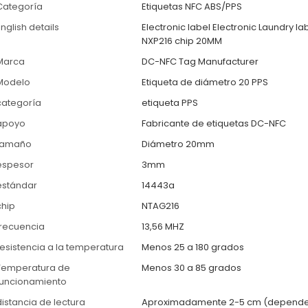
Categoría
Etiquetas NFC ABS/PPS
nglish details
Electronic label Electronic Laundry la
NXP216 chip 20MM
Marca
DC-NFC Tag Manufacturer
Modelo
Etiqueta de diámetro 20 PPS
categoría
etiqueta PPS
apoyo
Fabricante de etiquetas DC-NFC
tamaño
Diámetro 20mm
espesor
3mm
estándar
14443a
chip
NTAG216
frecuencia
13,56 MHZ
resistencia a la temperatura
Menos 25 a 180 grados
Temperatura de
Menos 30 a 85 grados
funcionamiento
distancia de lectura
Aproximadamente 2-5 cm (depende 