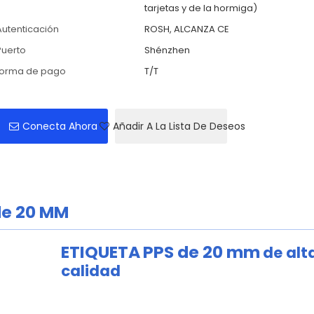
tarjetas y de la hormiga)
Autenticación
ROSH, ALCANZA CE
Puerto
Shénzhen
forma de pago
T/T
Conecta Ahora
Añadir A La Lista De Deseos
de 20 MM
ETIQUETA
PPS de 20 mm
de alt
calidad