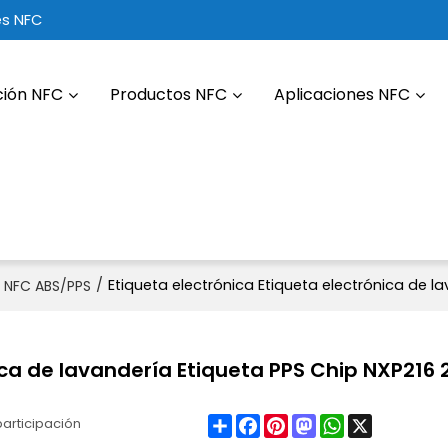
es NFC
ción NFC
Productos NFC
Aplicaciones NFC
/
Etiqueta electrónica Etiqueta electrónica de l
s NFC ABS/PPS
nica de lavandería Etiqueta PPS Chip NXP216
Share
Facebook
Pinterest
Mastodon
WhatsApp
X
participación