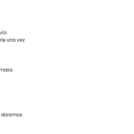
vío.
rle una vez
 masa.
le daremos