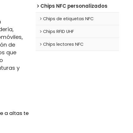
Chips NFC personalizados
Chips de etiquetas NFC
n
dería,
Chips RFID UHF
omóviles,
ión de
Chips lectores NFC
os que
o
aturas y
te a altas temperaturas