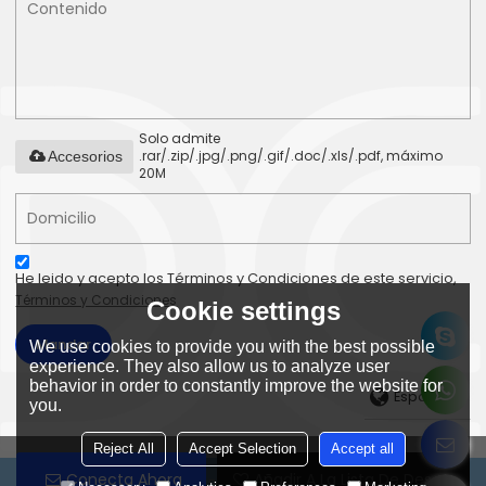
Solo admite
.rar/.zip/.jpg/.png/.gif/.doc/.xls/.pdf, máximo
Accesorios
20M
He leido y acepto los Términos y Condiciones de este servicio,
Términos y Condiciones
Cookie settings
Mandar
We use cookies to provide you with the best possible
experience. They also allow us to analyze user
behavior in order to constantly improve the website for
Español
you.
Reject All
Accept Selection
Accept all
Conecta Ahora
Añadir A La Lista De Deseos
Copyright © 2026
Shenzhen Dianchain Technology Co., Ltd
Support