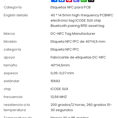
Categoría
Etiquetas NFC para PCB
English details
40 * 14.5mm high-frequency PCBNFC
electronic tag ICODE SLIX chip
Bluetooth pairing RFID asset tag
Marca
DC-NFC Tag Manufacturer
Modelo
Etiqueta NFC FPC de 40*14,5 mm
categoría
Etiqueta NFC FPC
apoyo
Fabricante de etiquetas DC-NFC
tamaño
40*14,5mm
espesor
0,05-0,07 mm
estándar
15693
chip
ICODE SLIX
frecuencia
13,56 MHZ
resistencia a la
200 grados/2 horas, 260 grados 10-
temperatura
30 segundos
Temperatura de
Menos 30 a 85 grados