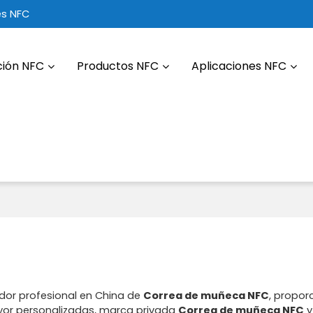
es NFC
ción NFC
Productos NFC
Aplicaciones NFC
dor profesional en China de
Correa de muñeca NFC
, propo
yor personalizadas, marca privada
Correa de muñeca NFC