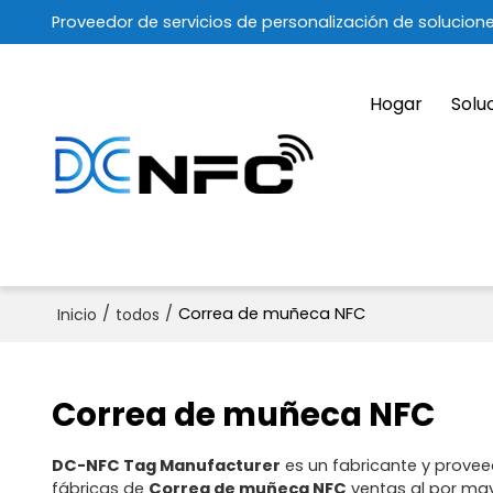
Proveedor de servicios de personalización de solucion
Hogar
Solu
/
/
Correa de muñeca NFC
Inicio
todos
Correa de muñeca NFC
DC-NFC Tag Manufacturer
es un fabricante y provee
fábricas de
Correa de muñeca NFC
ventas al por ma