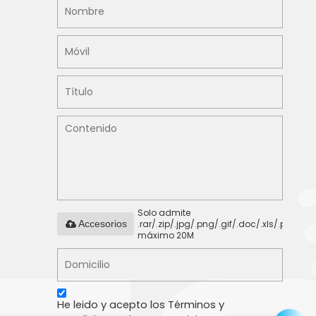
Solo admite
.rar/.zip/.jpg/.png/.gif/.doc/.xls/.pdf,
Accesorios
máximo 20M
He leido y acepto los Términos y