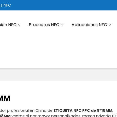
es NFC
ción NFC
Productos NFC
Aplicaciones NFC
8MM
dor profesional en China de
ETIQUETA NFC FPC de 9*18MM
,
*18MM
ventas al por mayor personalizadas, marca privada
ET