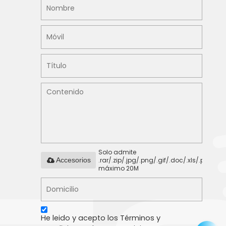
Solo admite
.rar/.zip/.jpg/.png/.gif/.doc/.xls/.pdf,
Accesorios
máximo 20M
He leido y acepto los Términos y