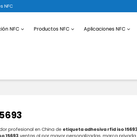
es NFC
ción NFC
Productos NFC
Aplicaciones NFC
15693
dor profesional en China de
etiqueta adhesiva rfid iso 1569
so 15693
ventas al por mayor personalizadas, marca privad