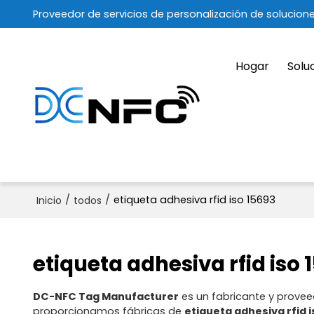
Proveedor de servicios de personalización de solucion
Hogar
Solu
/
/
etiqueta adhesiva rfid iso 15693
Inicio
todos
etiqueta adhesiva rfid iso 
DC-NFC Tag Manufacturer
es un fabricante y provee
proporcionamos fábricas de
etiqueta adhesiva rfid i