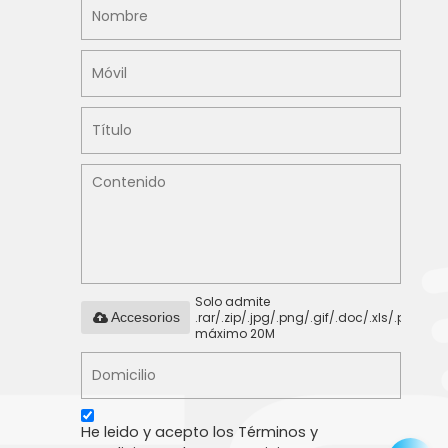
Solo admite
.rar/.zip/.jpg/.png/.gif/.doc/.xls/.pdf,
Accesorios
máximo 20M
He leido y acepto los Términos y