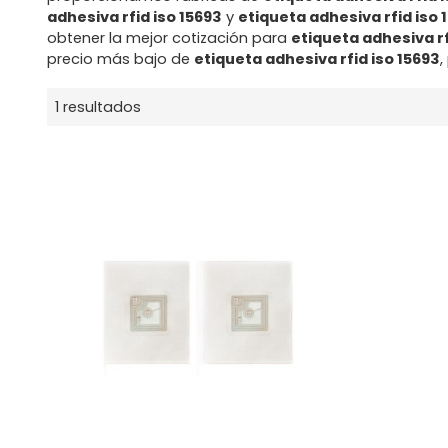
adhesiva rfid iso 15693
y
etiqueta adhesiva rfid iso 
obtener la mejor cotización para
etiqueta adhesiva rf
precio más bajo de
etiqueta adhesiva rfid iso 15693
,
1 resultados