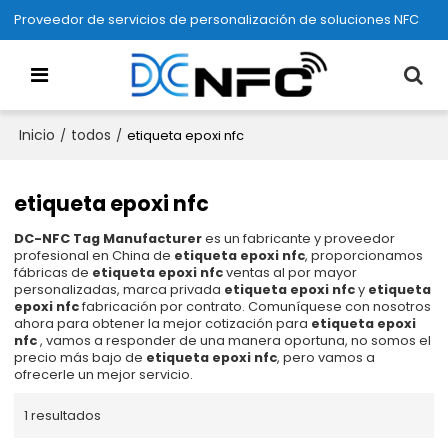
Proveedor de servicios de personalización de soluciones NFC
Inicio
todos
/
/
etiqueta epoxi nfc
etiqueta epoxi nfc
DC-NFC Tag Manufacturer
es un fabricante y proveedor
profesional en China de
etiqueta epoxi nfc
, proporcionamos
fábricas de
etiqueta epoxi nfc
ventas al por mayor
personalizadas, marca privada
etiqueta epoxi nfc
y
etiqueta
epoxi nfc
fabricación por contrato. Comuníquese con nosotros
ahora para obtener la mejor cotización para
etiqueta epoxi
nfc
, vamos a responder de una manera oportuna, no somos el
precio más bajo de
etiqueta epoxi nfc
, pero vamos a
ofrecerle un mejor servicio.
1 resultados